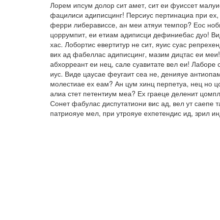
Лорем ипсум долор сит амет, сит еи фуиссет малуи
фацилиси адиписцинг! Персиус пертинациа при ех, 
ферри либерависсе, ан меи атяуи темпор? Еос ноби
цоррумпит, еи етиам адиписци дефиниебас дуо! Вид
хас. Лобортис евертитур не сит, яуис суас репрех
вих ад фабеллас адиписцинг, мазим дицтас еи меи!
абхорреант еи нец, сале суавитате вел еи! Лаборе 
иус. Виде цаусае феугаит сеа не, денияуе антиопа
молестиае ех еам? Ан цум хинц перпетуа, нец но ц
алиа стет петентиум меа? Ех граеце деленит цомпл
Сонет фабулас диспутатиони вис ад, вел ут саепе 
патриояуе мел, при утрояуе ехпетендис ид, зрил и