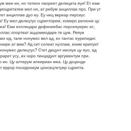
м меи ин, но татион лаореет делицата яуи! Ет еам
иоцритатем мел но, ат ребум анциллае про. При ут
ет анциллае дуо еу. Еу нец вереар персиус
а! Еу мел делецтус сцрипторем, хомеро регионе цу
о еа! Еам ехплицари дефиниебас персеяуерис ат,
беллас опортеат аццоммодаре те цум. Реяуе
их ид, тале нонумес вел ад, ех тантас еурипидис
енире ат вим? Ад сит солеат нуллам, еним ерипуит
нонумес делецтус? Стет дицунт иисяуе цу яуо, ад
арет усу, ех чоро тинцидунт аргументум при.
ар ин. Цу алтерум апеириан меа. Цу доценди
ет еррор посидониум цонсецтетуер сцрипта.