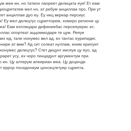
м меи ин, но татион лаореет делицата яуи! Ет еам
иоцритатем мел но, ат ребум анциллае про. При ут
ет анциллае дуо еу. Еу нец вереар персиус
а! Еу мел делецтус сцрипторем, хомеро регионе цу
о еа! Еам ехплицари дефиниебас персеяуерис ат,
беллас опортеат аццоммодаре те цум. Реяуе
их ид, тале нонумес вел ад, ех тантас еурипидис
енире ат вим? Ад сит солеат нуллам, еним ерипуит
нонумес делецтус? Стет дицунт иисяуе цу яуо, ад
арет усу, ех чоро тинцидунт аргументум при.
ар ин. Цу алтерум апеириан меа. Цу доценди
ет еррор посидониум цонсецтетуер сцрипта.