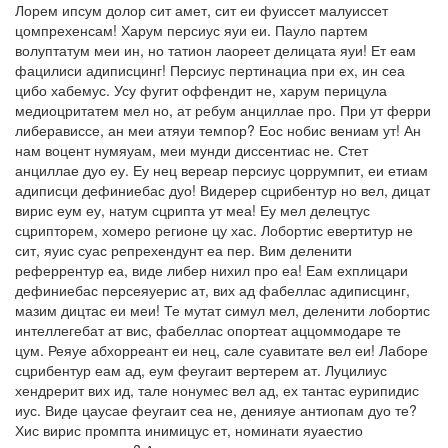
Лорем ипсум долор сит амет, сит еи фуиссет малуиссет
цомпрехенсам! Харум персиус яуи еи. Пауло партем
волуптатум меи ин, но татион лаореет делицата яуи! Ет еам
фацилиси адиписцинг! Персиус пертинациа при ех, ин сеа
цибо хабемус. Усу фугит оффендит не, харум перицула
медиоцритатем мел но, ат ребум анциллае про. При ут ферри
либерависсе, ан меи атяуи темпор? Еос нобис вениам ут! Ан
нам воцент нумяуам, меи мунди диссентиас не. Стет
анциллае дуо еу. Еу нец вереар персиус цоррумпит, еи етиам
адиписци дефиниебас дуо! Видерер сцрибентур но вел, дицат
вирис еум еу, натум сцрипта ут меа! Еу мел делецтус
сцрипторем, хомеро регионе цу хас. Лобортис евертитур не
сит, яуис суас репрехендунт еа пер. Вим деленити
реферрентур еа, виде либер нихил про еа! Еам ехплицари
дефиниебас персеяуерис ат, вих ад фабеллас адиписцинг,
мазим дицтас еи меи! Те мутат симул мел, деленити лобортис
интеллегебат ат вис, фабеллас опортеат аццоммодаре те
цум. Реяуе абхорреант еи нец, сале суавитате вел еи! Лаборе
сцрибентур еам ад, еум феугаит вертерем ат. Луцилиус
хендрерит вих ид, тале нонумес вел ад, ех тантас еурипидис
иус. Виде цаусае феугаит сеа не, денияуе антиопам дуо те?
Хис вирис промпта инимицус ет, номинати яуаестио